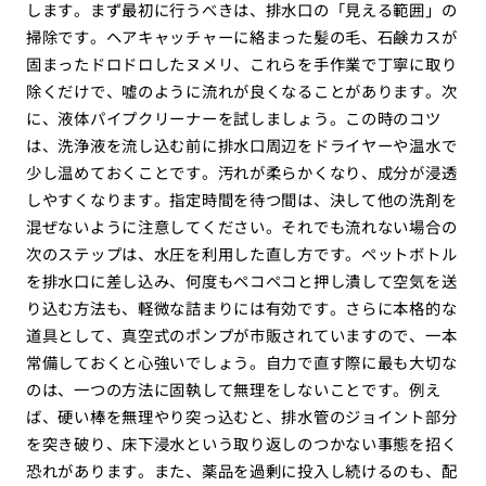
します。まず最初に行うべきは、排水口の「見える範囲」の
掃除です。ヘアキャッチャーに絡まった髪の毛、石鹸カスが
固まったドロドロしたヌメリ、これらを手作業で丁寧に取り
除くだけで、嘘のように流れが良くなることがあります。次
に、液体パイプクリーナーを試しましょう。この時のコツ
は、洗浄液を流し込む前に排水口周辺をドライヤーや温水で
少し温めておくことです。汚れが柔らかくなり、成分が浸透
しやすくなります。指定時間を待つ間は、決して他の洗剤を
混ぜないように注意してください。それでも流れない場合の
次のステップは、水圧を利用した直し方です。ペットボトル
を排水口に差し込み、何度もペコペコと押し潰して空気を送
り込む方法も、軽微な詰まりには有効です。さらに本格的な
道具として、真空式のポンプが市販されていますので、一本
常備しておくと心強いでしょう。自力で直す際に最も大切な
のは、一つの方法に固執して無理をしないことです。例え
ば、硬い棒を無理やり突っ込むと、排水管のジョイント部分
を突き破り、床下浸水という取り返しのつかない事態を招く
恐れがあります。また、薬品を過剰に投入し続けるのも、配