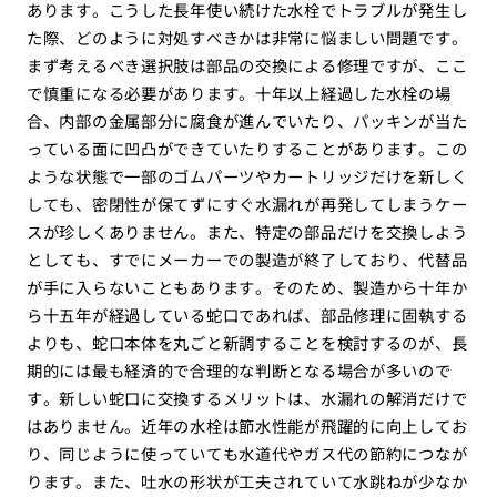
あります。こうした長年使い続けた水栓でトラブルが発生し
た際、どのように対処すべきかは非常に悩ましい問題です。
まず考えるべき選択肢は部品の交換による修理ですが、ここ
で慎重になる必要があります。十年以上経過した水栓の場
合、内部の金属部分に腐食が進んでいたり、パッキンが当た
っている面に凹凸ができていたりすることがあります。この
ような状態で一部のゴムパーツやカートリッジだけを新しく
しても、密閉性が保てずにすぐ水漏れが再発してしまうケー
スが珍しくありません。また、特定の部品だけを交換しよう
としても、すでにメーカーでの製造が終了しており、代替品
が手に入らないこともあります。そのため、製造から十年か
ら十五年が経過している蛇口であれば、部品修理に固執する
よりも、蛇口本体を丸ごと新調することを検討するのが、長
期的には最も経済的で合理的な判断となる場合が多いので
す。新しい蛇口に交換するメリットは、水漏れの解消だけで
はありません。近年の水栓は節水性能が飛躍的に向上してお
り、同じように使っていても水道代やガス代の節約につなが
ります。また、吐水の形状が工夫されていて水跳ねが少なか