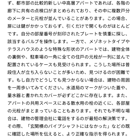
ず、都市部の比較的新しい中高層アパートであれば、各階の
廊下に共有の点検口がまとめられており、その中に複数戸分
のメーターと元栓が並んでいることがあります。この場合、
扉には鍵がかかっておらず、引くだけで開くものがほとんど
です。自分の部屋番号が刻印されたプレートを慎重に探し、
該当するバルブを操作します。一方で、メゾネットタイプや
テラスハウスのような特殊な形状のアパートでは、建物全体
の裏側や、駐車場の一角に全ての住戸の元栓が一列に並んで
配置されているケースも見受けられます。こうした場所は普
段住人が立ち入らないことが多いため、見つけるのが困難で
す。もし自力でどうしても見つからない場合は、建物の周囲
を一周歩いてみてください。水道局のマークがついた蓋や、
量水器と書かれたカバーが必ずどこかに存在します。また、
アパートの共用スペースにある散水用の栓の近くに、各部屋
の元栓がまとまっていることもあります。それでも不明な場
合は、建物の管理会社に電話をするのが最短の解決策です。
その際、「玄関横のパイプシャフトにはなかった」などの既
に確認した場所を伝えると、より正確な指示を得られます。