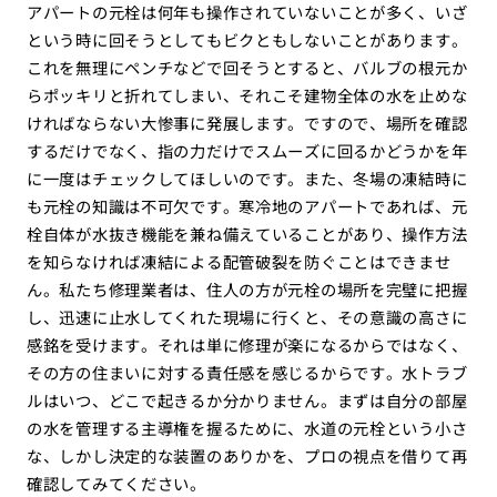
アパートの元栓は何年も操作されていないことが多く、いざ
という時に回そうとしてもビクともしないことがあります。
これを無理にペンチなどで回そうとすると、バルブの根元か
らポッキリと折れてしまい、それこそ建物全体の水を止めな
ければならない大惨事に発展します。ですので、場所を確認
するだけでなく、指の力だけでスムーズに回るかどうかを年
に一度はチェックしてほしいのです。また、冬場の凍結時に
も元栓の知識は不可欠です。寒冷地のアパートであれば、元
栓自体が水抜き機能を兼ね備えていることがあり、操作方法
を知らなければ凍結による配管破裂を防ぐことはできませ
ん。私たち修理業者は、住人の方が元栓の場所を完璧に把握
し、迅速に止水してくれた現場に行くと、その意識の高さに
感銘を受けます。それは単に修理が楽になるからではなく、
その方の住まいに対する責任感を感じるからです。水トラブ
ルはいつ、どこで起きるか分かりません。まずは自分の部屋
の水を管理する主導権を握るために、水道の元栓という小さ
な、しかし決定的な装置のありかを、プロの視点を借りて再
確認してみてください。