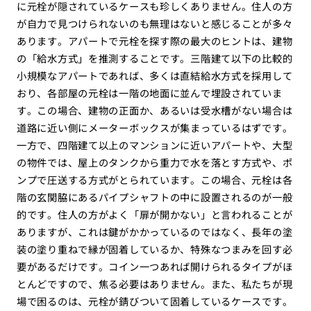
に元栓が隠されているケースも珍しくありません。住人の方
が自力で見つけられないのも無理はないと感じることが多々
あります。アパートで元栓を探す際の最大のヒントは、建物
の「給水方式」を推測することです。三階建て以下の比較的
小規模なアパートであれば、多くは直結給水方式を採用して
おり、各部屋の元栓は一階の地面に並んで埋設されていま
す。この場合、建物の正面か、あるいは受水槽がない場合は
道路に近い側にメーターボックスが集まっているはずです。
一方で、四階建て以上のマンションに近いアパートや、大型
の物件では、屋上のタンクから重力で水を落とす方式や、ポ
ンプで圧送する方式がとられています。この場合、元栓は各
階の玄関脇にあるパイプシャフトの中に設置されるのが一般
的です。住人の方がよく「扉が開かない」と言われることが
ありますが、これは鍵がかかっているのではなく、長年の塗
装の塗り重ねで縁が固着しているか、特殊なつまみを回す必
要があるだけです。コイン一つあれば開けられるタイプがほ
とんどですので、焦る必要はありません。また、私たちが現
場で困るのは、元栓が錆びついて固着しているケースです。