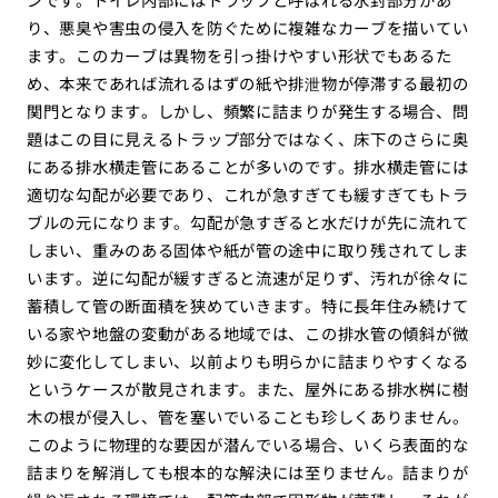
り、悪臭や害虫の侵入を防ぐために複雑なカーブを描いてい
ます。このカーブは異物を引っ掛けやすい形状でもあるた
め、本来であれば流れるはずの紙や排泄物が停滞する最初の
関門となります。しかし、頻繁に詰まりが発生する場合、問
題はこの目に見えるトラップ部分ではなく、床下のさらに奥
にある排水横走管にあることが多いのです。排水横走管には
適切な勾配が必要であり、これが急すぎても緩すぎてもトラ
ブルの元になります。勾配が急すぎると水だけが先に流れて
しまい、重みのある固体や紙が管の途中に取り残されてしま
います。逆に勾配が緩すぎると流速が足りず、汚れが徐々に
蓄積して管の断面積を狭めていきます。特に長年住み続けて
いる家や地盤の変動がある地域では、この排水管の傾斜が微
妙に変化してしまい、以前よりも明らかに詰まりやすくなる
というケースが散見されます。また、屋外にある排水桝に樹
木の根が侵入し、管を塞いでいることも珍しくありません。
このように物理的な要因が潜んでいる場合、いくら表面的な
詰まりを解消しても根本的な解決には至りません。詰まりが