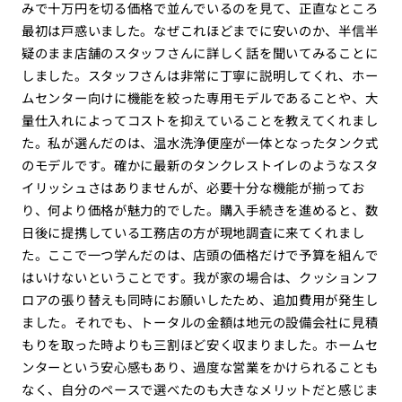
みで十万円を切る価格で並んでいるのを見て、正直なところ
最初は戸惑いました。なぜこれほどまでに安いのか、半信半
疑のまま店舗のスタッフさんに詳しく話を聞いてみることに
しました。スタッフさんは非常に丁寧に説明してくれ、ホー
ムセンター向けに機能を絞った専用モデルであることや、大
量仕入れによってコストを抑えていることを教えてくれまし
た。私が選んだのは、温水洗浄便座が一体となったタンク式
のモデルです。確かに最新のタンクレストイレのようなスタ
イリッシュさはありませんが、必要十分な機能が揃ってお
り、何より価格が魅力的でした。購入手続きを進めると、数
日後に提携している工務店の方が現地調査に来てくれまし
た。ここで一つ学んだのは、店頭の価格だけで予算を組んで
はいけないということです。我が家の場合は、クッションフ
ロアの張り替えも同時にお願いしたため、追加費用が発生し
ました。それでも、トータルの金額は地元の設備会社に見積
もりを取った時よりも三割ほど安く収まりました。ホームセ
ンターという安心感もあり、過度な営業をかけられることも
なく、自分のペースで選べたのも大きなメリットだと感じま