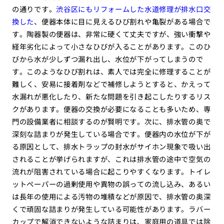
の通りです。
渋谷区にもリフォームした水道修理が排水口交
換した
、便器本体に目に見えるひび割れや亀裂がある場合で
す。陶器製の便器は、非常に硬くて丈夫ですが、強い衝撃や
経年劣化によって小さなひびが入ることがあります。このひ
びから水が少しずつ漏れ出し、水位が下がってしまうので
す。このようなひび割れは、素人では完全に修理することが
難しく、安易に接着剤などで補修しようとすると、かえって
水漏れが悪化したり、新たな問題を引き起こしたりするリス
クがあります。便器の交換が必要になることも多いため、専
門の設備業者に相談するのが賢明です。次に、排水管の奥で
深刻な詰まりが発生している場合です。便器内の水位が下が
る原因として、排水トラップの封水がサイホン現象で吸い出
されることが挙げられますが、これは排水管の途中で空気の
流れが阻害されている場合に起こりやすくなります。トイレ
ットペーパーの過剰使用や異物の誤っての流し込み、あるい
は長年の使用による汚物の堆積などが原因で、排水管の奥深
くで頑固な詰まりが発生している可能性があります。ラバー
カップで解消できないような詰まりは、家庭用の道具では除