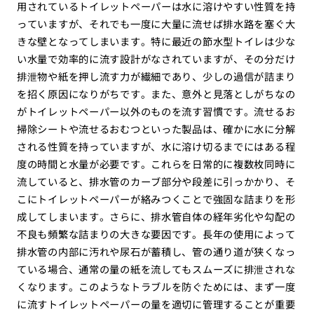
用されているトイレットペーパーは水に溶けやすい性質を持
っていますが、それでも一度に大量に流せば排水路を塞ぐ大
きな壁となってしまいます。特に最近の節水型トイレは少な
い水量で効率的に流す設計がなされていますが、その分だけ
排泄物や紙を押し流す力が繊細であり、少しの過信が詰まり
を招く原因になりがちです。また、意外と見落としがちなの
がトイレットペーパー以外のものを流す習慣です。流せるお
掃除シートや流せるおむつといった製品は、確かに水に分解
される性質を持っていますが、水に溶け切るまでにはある程
度の時間と水量が必要です。これらを日常的に複数枚同時に
流していると、排水管のカーブ部分や段差に引っかかり、そ
こにトイレットペーパーが絡みつくことで強固な詰まりを形
成してしまいます。さらに、排水管自体の経年劣化や勾配の
不良も頻繁な詰まりの大きな要因です。長年の使用によって
排水管の内部に汚れや尿石が蓄積し、管の通り道が狭くなっ
ている場合、通常の量の紙を流してもスムーズに排泄されな
くなります。このようなトラブルを防ぐためには、まず一度
に流すトイレットペーパーの量を適切に管理することが重要