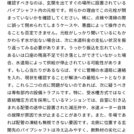
確認すべきなのは、玄関を出てすぐの場所に設置されている
パイプシャフト内の元栓です。何らかの理由でこの元栓が閉
まっていないかを確認してください。稀に、点検や清掃の際
に誤って閉められてしまうケースや、悪戯によって操作され
ることも否定できません。元栓がしっかり開いているにもか
かわらず水が出ない場合は、次に水道料金の支払い状況を振
り返ってみる必要があります。うっかり振込を忘れていた、
あるいは口座の残高不足で引き落としができていなかった場
合、水道局によって供給が停止されている可能性がありま
す。もし心当たりがあるならば、すぐに管轄の水道局に連絡
を入れ、現状を確認することが解決への最短ルートとなりま
す。これら二つの点に問題がないのであれば、次に疑うべき
は専有部内の設備トラブルです。特に、受水槽方式ではなく
直結増圧方式を採用しているマンションでは、自室に引き込
まれる配管の途中に設置された減圧弁や、水道メーター自体
の故障が原因で水が止まることがあります。また、冬場であ
れば配管の凍結も無視できない要因です。北側に位置する玄
関先のパイプシャフトは冷え込みやすく、断熱材の劣化によ