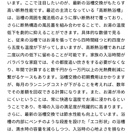
います。ここで注目したいのが、最新の浴槽交換がもたらす
高い断熱性能です。最近の主流となっている「高断熱浴槽」
は、浴槽の周囲を魔法瓶のように厚い断熱材で覆っており、
さらに断熱構造の風呂蓋を組み合わせることで、お湯の温度
低下を劇的に抑えることができます。具体的な数値で見る
と、従来の浴槽ではお湯を張ってから四時間経つと約四度か
ら五度も温度が下がってしまいますが、高断熱浴槽であれば
二度以内の低下に留めることが可能です。家族の入浴時間が
バラバラな家庭では、その都度追い炊きをする必要がなくな
り、年間で計算すると数千円から一万円以上の光熱費削減に
繋がるケースもあります。浴槽交換の初期費用はかかります
が、毎月のランニングコストが下がることを考えれば、数年
でその差額を回収できる計算になります。また、お湯が冷め
にくいということは、常に快適な温度でお湯に浸かれるとい
うことであり、冬場の入浴の満足度が飛躍的に高まります。
さらに、最新の浴槽交換では節水性能も向上しています。浴
槽の内部にベンチのような段差を設けた「エコ形状」の浴槽
は、満水時の容量を減らしつつ、入浴時の心地よさを損なわ