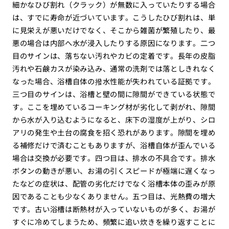
細かなひび割れ（クラック）が無数に入っていたりする場合
は、すでに寿命が近づいています。こうしたひび割れは、単
に見栄えが悪いだけでなく、そこから雑菌が繁殖したり、最
悪の場合は内部へ水が浸入したりする原因になります。二つ
目のサインは、落ちない汚れやカビの定着です。長年の皮脂
汚れや石鹸カスが染み込み、通常の洗剤では落としきれなく
なった場合、浴槽自体の撥水性能が失われている証拠です。
三つ目のサインは、浴槽と壁の間に隙間ができている状態で
す。ここを埋めているコーキング材が劣化して剥がれ、隙間
から水が入り込むようになると、床下の湿度が上がり、シロ
アリの発生や土台の腐食を招く恐れがあります。隙間を埋め
る補修だけで済むこともありますが、浴槽自体が歪んでいる
場合は交換が必要です。四つ目は、排水の不具合です。排水
ボタンの動きが悪い、お湯の引くスピードが極端に遅くなっ
たなどの症状は、配管の劣化だけでなく浴槽本体の歪みが原
因であることも少なくありません。五つ目は、光熱費の増大
です。古い浴槽は断熱材が入っていないものが多く、お湯が
すぐに冷めてしまうため、頻繁に追い炊きを繰り返すことに