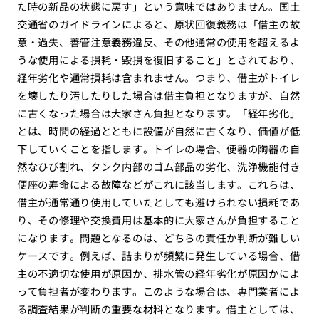
た時の新品の状態に戻す」という意味ではありません。国土
交通省のガイドラインによると、原状回復義務は「借主の故
意・過失、善管注意義務違反、その他通常の使用を超えるよ
うな使用による損耗・毀損を復旧すること」とされており、
経年劣化や通常損耗は含まれません。つまり、借主がトイレ
を壊したり汚したりした場合は借主負担となりますが、自然
に古くなった場合は大家さん負担となります。「経年劣化」
とは、時間の経過とともに設備が自然に古くなり、価値が低
下していくことを指します。トイレの場合、便器の陶器の自
然なひび割れ、タンク内部のゴム部品の劣化、洗浄機能付き
便座の寿命による故障などがこれに該当します。これらは、
借主が通常通り使用していたとしても避けられない損耗であ
り、その修理や交換費用は基本的に大家さんが負担すること
になります。問題となるのは、どちらの責任か判断が難しい
ケースです。例えば、詰まりが頻繁に発生している場合、借
主の不適切な使用が原因か、排水管の経年劣化が原因かによ
って負担者が変わります。このような場合は、専門業者によ
る調査結果が判断の重要な材料となります。借主としては、