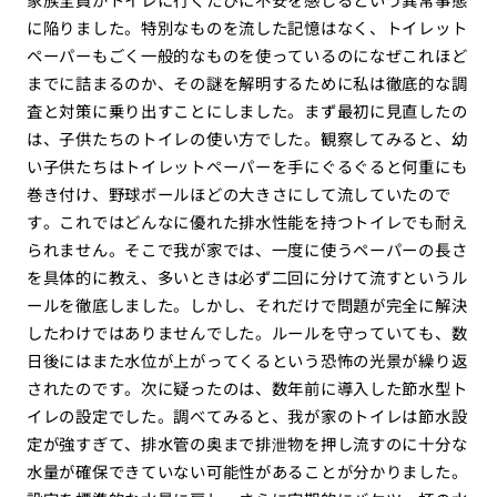
に陥りました。特別なものを流した記憶はなく、トイレット
ペーパーもごく一般的なものを使っているのになぜこれほど
までに詰まるのか、その謎を解明するために私は徹底的な調
査と対策に乗り出すことにしました。まず最初に見直したの
は、子供たちのトイレの使い方でした。観察してみると、幼
い子供たちはトイレットペーパーを手にぐるぐると何重にも
巻き付け、野球ボールほどの大きさにして流していたので
す。これではどんなに優れた排水性能を持つトイレでも耐え
られません。そこで我が家では、一度に使うペーパーの長さ
を具体的に教え、多いときは必ず二回に分けて流すというル
ールを徹底しました。しかし、それだけで問題が完全に解決
したわけではありませんでした。ルールを守っていても、数
日後にはまた水位が上がってくるという恐怖の光景が繰り返
されたのです。次に疑ったのは、数年前に導入した節水型ト
イレの設定でした。調べてみると、我が家のトイレは節水設
定が強すぎて、排水管の奥まで排泄物を押し流すのに十分な
水量が確保できていない可能性があることが分かりました。