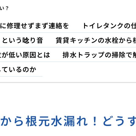
い？
に修理せずまず連絡を
トイレタンクの
」という唸り音
賃貸キッチンの水栓から
位が低い原因とは
排水トラップの掃除で
しているのか
栓から根元水漏れ！どう