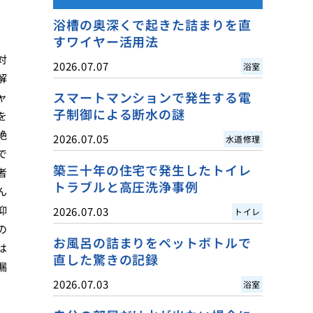
浴槽の奥深くで起きた詰まりを直
すワイヤー活用法
対
2026.07.07
浴室
解
スマートマンションで発生する電
ャ
子制御による断水の謎
を
絶
2026.07.05
水道修理
で
築三十年の住宅で発生したトイレ
者
トラブルと高圧洗浄事例
ん
仰
2026.07.03
トイレ
の
お風呂の詰まりをペットボトルで
は
直した驚きの記録
漏
2026.07.03
、
浴室