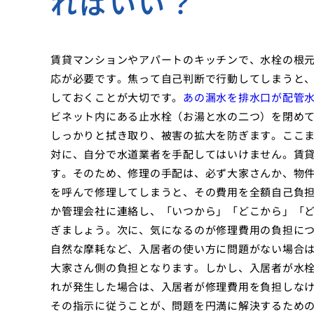
ればいい？
賃貸マンションやアパートのキッチンで、水栓の根
応が必要です。焦って自己判断で行動してしまうと
しておくことが大切です。
あの漏水を排水口が配管
ビネット内にある止水栓（お湯と水の二つ）を閉め
しっかりと拭き取り、被害の拡大を防ぎます。ここ
対に、自分で水道業者を手配してはいけません。賃
す。そのため、修理の手配は、必ず大家さんか、物
を呼んで修理してしまうと、その費用を全額自己負
か管理会社に連絡し、「いつから」「どこから」「
ぎましょう。次に、気になるのが修理費用の負担に
自然な摩耗など、入居者の使い方に問題がない場合
大家さん側の負担となります。しかし、入居者が水
れが発生した場合は、入居者が修理費用を負担しな
その指示に従うことが、問題を円満に解決するため