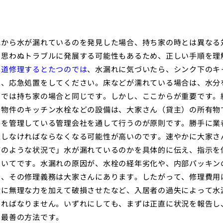
元から水が漏れているのを発見した場合、持ち家の時とは異なる
、思わぬトラブルに発展する可能性もあるため、正しい手順を理
水道修理するとたつのでは
、水漏れに気づいたら、シンク下のキ
て、応急処置をしてください。床などが濡れている場合は、水分
までは持ち家の場合と同じです。しかし、ここからが重要です。
貸物件のキッチン水栓などの設備は、大家さん（貸主）の所有物
件を管理している管理会社を通して行うのが原則です。勝手に業
担しなければならなくなる可能性が高いのです。速やかに大家さ
どのような状況で」水が漏れているのかを具体的に伝え、指示を
ついてです。水漏れの原因が、水栓の経年劣化や、内部パッキン
は、その修理義務は大家さんにあります。したがって、修理費用
栓に無理な力を加えて破損させたなど、入居者の過失によって水
ければなりません。いずれにしても、まずは正直に状況を報告し
の最善の方法です。