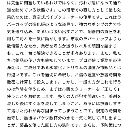
は完全に閉塞しているわけではなく、汚れが層になって通り
道を狭めている状態です。この段階での直し方として最も効
果的なのは、真空式パイプクリーナーの使用です。これはラ
バーカップの進化版のような道具で、強力なポンプの力で空
気を送り込み、あるいは吸い出すことで、配管内の負圧を利
用して汚れを一気に動かします。市販のラバーカップよりも
数倍強力なため、業者を呼ぶか迷うレベルの頑固な詰まり
も、これ一台で解決できることが多々あります。また、私た
ちは薬品の使い方も熟知しています。プロが使う業務用の洗
浄剤は、主成分である水酸化ナトリウムの濃度が市販品とは
桁違いです。これを適切に希釈し、お湯の温度や放置時間を
緻密に計算して投入します。しかし、一般の方がこれを行う
のは危険を伴うため、まずは市販のクリーナーを「正しく」
使うことをお勧めします。多くの人が犯す間違いは、薬剤を
流した後にすぐ水を流してしまうこと、あるいは放置しすぎ
て溶けた汚れが再び固まってしまうことです。規定の時間を
厳守し、最後はバケツ数杯分の水を一気に流して押し出すこ
とが、薬品を使った直し方の鉄則です。さらに、予防策につ