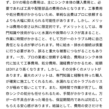
ず、DIYの場合の費用は、主にシンク本体の購入費用と、必
要であれば工具や配管部品の費用のみとなります。工事費用
や処分費用がかからないため、単純な出費はプロに依頼する
よりも大幅に抑えられる可能性があります。しかし、メリッ
トは費用の安さ以外に限定的です。デメリットとしては、専
門知識や技術がないと水漏れや故障のリスクが高まること、
作業に時間がかかること、そして万が一のトラブル時に自己
責任となる点が挙げられます。特に給水・排水の接続は慎重
に行う必要があり、誤ると重大な被害につながることもあり
ます。一方、プロの業者に依頼する場合、費用はシンク本体
代に加えて工事費用、処分費用、諸経費がかかるため、総額
はDIYより高くなります。しかし、その分多くのメリットが
あります。最大のメリットは、専門知識と経験を持った職人
が確実に施工してくれるため、水漏れなどのトラブルのリス
クが極めて低いことです。また、短時間で作業が完了し、既
存シンクの処分も任せられるため、手間がかかりません。万
が一の不具合があった場合も、保証期間内であれば対応して
もらえる安心感があります。結論として、費用の安さだけを