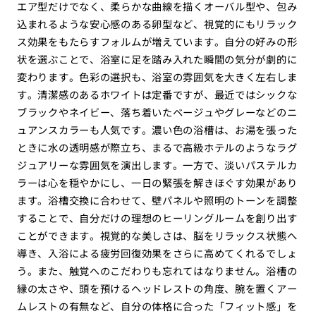
エア型だけでなく、柔らかな曲線を描くオーバル型や、包み
込まれるような安心感のある卵型など、視覚的にもリラック
ス効果をもたらすフォルムが増えています。自分の好みの形
状を選ぶことで、浴室に足を踏み入れた瞬間の気分が劇的に
変わります。色彩の選択も、浴室の雰囲気を大きく左右しま
す。清潔感のあるホワイトは定番ですが、最近ではシックな
ブラックやネイビー、落ち着いたベージュやグレーなどのニ
ュアンスカラーも人気です。濃い色の浴槽は、お湯を張った
ときに水の透明感が際立ち、まるで高級ホテルのようなラグ
ジュアリーな雰囲気を演出します。一方で、淡いパステルカ
ラーは心を穏やかにし、一日の緊張を解きほぐす効果があり
ます。浴槽交換に合わせて、壁パネルや照明のトーンを調整
することで、自分だけの理想のヒーリングルームを創り出す
ことができます。視覚的な美しさは、脳をリラックス状態へ
導き、入浴による疲労回復効果をさらに高めてくれるでしょ
う。また、触覚へのこだわりも忘れてはなりません。浴槽の
縁の太さや、頭を預けるヘッドレストの角度、腕を置くアー
ムレストの有無など、自分の体格に合った「フィット感」を