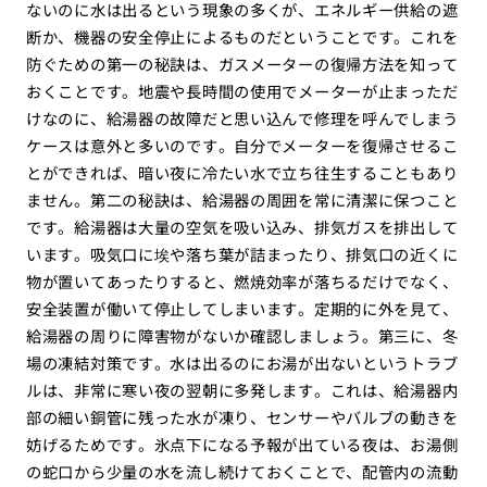
ないのに水は出るという現象の多くが、エネルギー供給の遮
断か、機器の安全停止によるものだということです。これを
防ぐための第一の秘訣は、ガスメーターの復帰方法を知って
おくことです。地震や長時間の使用でメーターが止まっただ
けなのに、給湯器の故障だと思い込んで修理を呼んでしまう
ケースは意外と多いのです。自分でメーターを復帰させるこ
とができれば、暗い夜に冷たい水で立ち往生することもあり
ません。第二の秘訣は、給湯器の周囲を常に清潔に保つこと
です。給湯器は大量の空気を吸い込み、排気ガスを排出して
います。吸気口に埃や落ち葉が詰まったり、排気口の近くに
物が置いてあったりすると、燃焼効率が落ちるだけでなく、
安全装置が働いて停止してしまいます。定期的に外を見て、
給湯器の周りに障害物がないか確認しましょう。第三に、冬
場の凍結対策です。水は出るのにお湯が出ないというトラブ
ルは、非常に寒い夜の翌朝に多発します。これは、給湯器内
部の細い銅管に残った水が凍り、センサーやバルブの動きを
妨げるためです。氷点下になる予報が出ている夜は、お湯側
の蛇口から少量の水を流し続けておくことで、配管内の流動